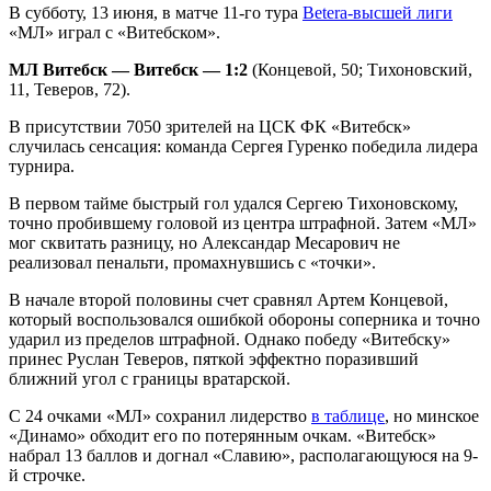
В субботу, 13 июня, в матче 11-го тура
Betera-высшей лиги
«МЛ» играл с «Витебском».
МЛ Витебск — Витебск — 1:2
(Концевой, 50; Тихоновский,
11, Теверов, 72).
В присутствии 7050 зрителей на ЦСК ФК «Витебск»
случилась сенсация: команда Сергея Гуренко победила лидера
турнира.
В первом тайме быстрый гол удался Сергею Тихоновскому,
точно пробившему головой из центра штрафной. Затем «МЛ»
мог сквитать разницу, но Александар Месарович не
реализовал пенальти, промахнувшись с «точки».
В начале второй половины счет сравнял Артем Концевой,
который воспользовался ошибкой обороны соперника и точно
ударил из пределов штрафной. Однако победу «Витебску»
принес Руслан Теверов, пяткой эффектно поразивший
ближний угол с границы вратарской.
С 24 очками «МЛ» сохранил лидерство
в таблице
, но минское
«Динамо» обходит его по потерянным очкам. «Витебск»
набрал 13 баллов и догнал «Славию», располагающуюся на 9-
й строчке.