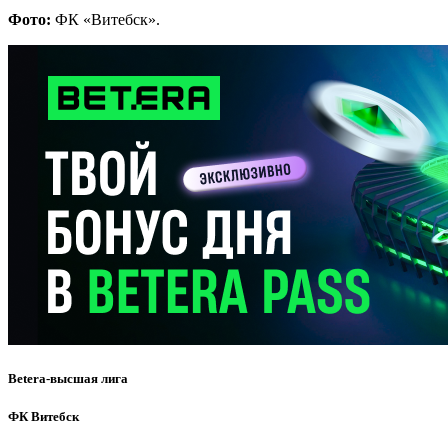
Фото:
ФК «Витебск».
Betera-высшая лига
ФК Витебск