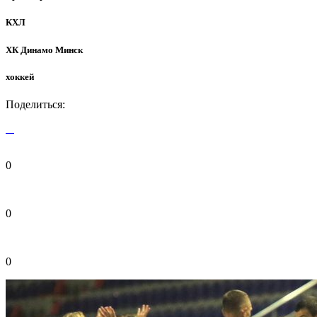
КХЛ
ХК Динамо Минск
хоккей
Поделиться:
0
0
0