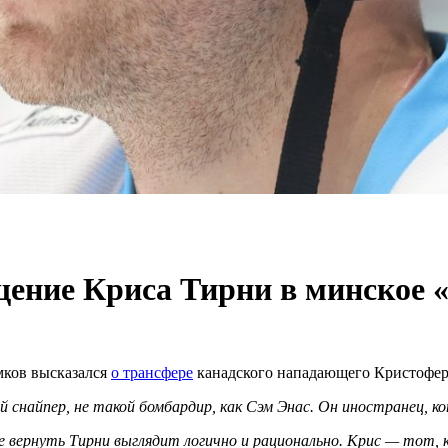
щение Криса Тирни в минское 
ков высказался
о трансфере
канадского нападающего Кристофера
 снайпер, не такой бомбардир, как Сэм Энас. Он иностранец, 
вернуть Тирни выглядит логично и рационально. Крис — тот, к