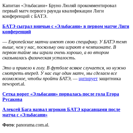
Капитан «Эльбасани» Бруно Люляй прокомментировал
первый матч первого раунда квалификации Лиги
конференций с БАТЭ.
БАТЭ сыграл вничью с «Эльбасани» в первом матче Лиги
конференций
—
Европейские матчи имеют свою специфику. У БАТЭ темп
выше, чем у нас, поскольку они играют в чемпионате. В
первом тайме мы играли очень хорошо, а во втором
сказывалась физическая усталость.
Это и привело к голу. В футболе всякое случается, но нужно
смотреть вперед. У нас еще один матч, мы сделаем все
возможное, чтобы пройти БАТЭ
, —
цитирует
защитника
newsport.al.
Сетка ворот «Эльбасани» порвалась после гола Егора
Русакова
Алексей Бага назвал игроков БАТЭ красавцами после
матча с «Эльбасани»
Фото
: panorama.com.al.