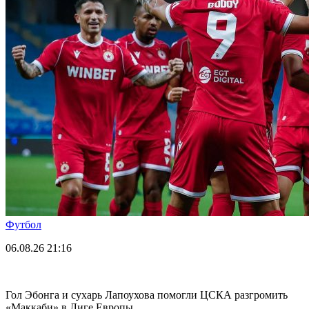
Футбол
06.08.26
21:16
Гол Эбонга и сухарь Лапоухова помогли ЦСКА разгромить
«Маккаби» в Лиге Европы