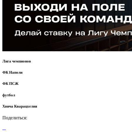
Лига чемпионов
ФК Наполи
ФК ПСЖ
футбол
Хвича Кварацхелия
Поделиться: