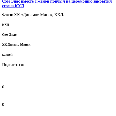
Сэм Энас вместе с женой прибыл на церемонию закрытия
сезона КХЛ
Фото
: ХК «Динамо» Минск, КХЛ.
КХЛ
Сэм Энас
ХК Динамо Минск
хоккей
Поделиться:
0
0