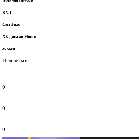
Виталий Пинчук
КХЛ
Сэм Энас
ХК Динамо Минск
хоккей
Поделиться:
0
0
0