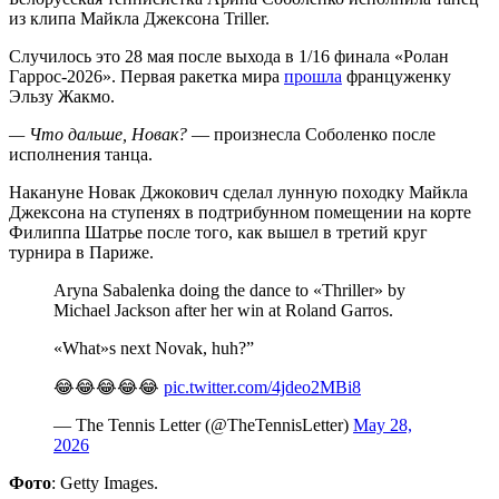
из клипа Майкла Джексона Triller.
Случилось это 28 мая после выхода в 1/16 финала «Ролан
Гаррос-2026». Первая ракетка мира
прошла
француженку
Эльзу Жакмо.
— Что дальше, Новак?
— произнесла Соболенко после
исполнения танца.
Накануне Новак Джокович сделал лунную походку Майкла
Джексона на ступенях в подтрибунном помещении на корте
Филиппа Шатрье после того, как вышел в третий круг
турнира в Париже.
Aryna Sabalenka doing the dance to «Thriller» by
Michael Jackson after her win at Roland Garros.
«What»s next Novak, huh?”
😂😂😂😂😂
pic.twitter.com/4jdeo2MBi8
— The Tennis Letter (@TheTennisLetter)
May 28,
2026
Фото
: Getty Images.