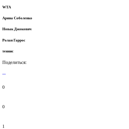
WTA
Арина Соболенко
Новак Джокович
Ролан Гаррос
теннис
Поделиться:
0
0
1