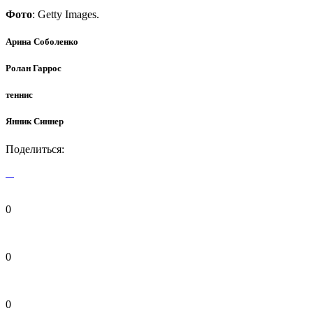
Фото
: Getty Images.
Арина Соболенко
Ролан Гаррос
теннис
Янник Синнер
Поделиться:
0
0
0