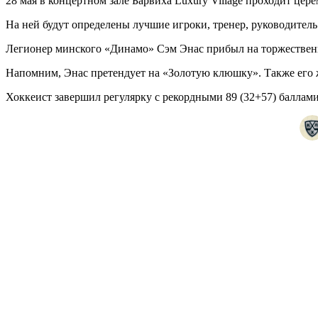
28 мая в концертном зале Барвиха Luxury Village проходит цер
На ней будут определены лучшие игроки, тренер, руководитель
Легионер минского «Динамо» Сэм Энас прибыл на торжественн
Напомним, Энас претендует на «Золотую клюшку». Также его 
Хоккеист завершил регулярку с рекордными 89 (32+57) баллам