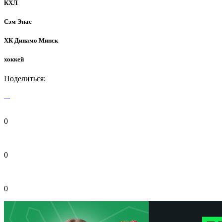
КХЛ
Сэм Энас
ХК Динамо Минск
хоккей
Поделиться:
0
0
0