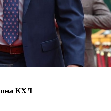
езона КХЛ