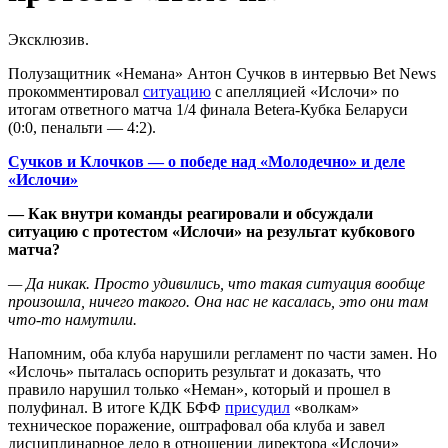
Эксклюзив.
Полузащитник «Немана» Антон Сучков в интервью Bet News
прокомментировал
ситуацию
с апелляцией «Ислочи» по
итогам ответного матча 1/4 финала Betera-Кубка Беларуси
(0:0, пенальти — 4:2).
Сучков и Клочков — о победе над «Молодечно» и деле
«Ислочи»
— Как внутри команды реагировали и обсуждали
ситуацию с протестом «Ислочи» на результат кубкового
матча?
— Да никак. Просто удивились, что такая ситуация вообще
произошла, ничего такого. Она нас не касалась, это они там
что-то намутили.
Напомним, оба клуба нарушили регламент по части замен. Но
«Ислочь» пыталась оспорить результат и доказать, что
правило нарушил только «Неман», который и прошел в
полуфинал. В итоге КДК БФФ
присудил
«волкам»
техническое поражение, оштрафовал оба клуба и завел
дисциплинарное дело в отношении директора «Ислочи»