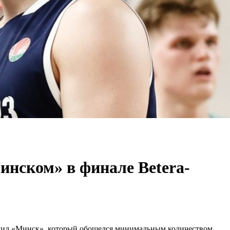
инском» в финале Betera-
лучил «Минск», который обошелся минимальным количеством