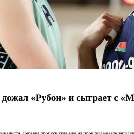
 дожал «Рубон» и сыграет с «М
 финалиста. Первым пропуск туда еще на прошлой неделе запо