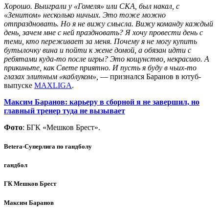
Хорошо. Выиграли у «Гомеля» или СКА, был накал, с
«Зенитом» несколько ничьих. Это тоже можно
отпраздновать. Но я не вижу смысла. Вижу команду каждый
день, зачем мне с ней праздновать? Я хочу провести день с
теми, кто переживает за меня. Почему я не могу купить
бутылочку вина и пойти к жене домой, а обязан идти с
ребятами куда-то после игры? Это кощунство, некрасиво. А
прикиньте, как Свете приятно. И пусть я буду в чьих-то
глазах элитным «каблуком»,
— признался Баранов в ютуб-
выпуске
MAXLIGA
.
Максим Баранов: карьеру в сборной я не завершил, но
главный тренер туда не вызывает
Фото
: БГК «Мешков Брест».
Betera-Суперлига по гандболу
гандбол
ГК Мешков Брест
Максим Баранов