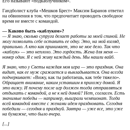
Его называют «подкаблучником».
Гандболист клуба «Мешков Брест» Максим Баранов ответил
на обвинения в том, что предпочитает проводить свободное
время не вместе с командой.
— Каково быть «каблуком»?
— Я знаю, сколько супруга делает работы за моей спиной. Не
могу позволить себе оставить ее одну. Это, на мой взгляд,
правильно. А кто как принимает, это не мое дело. Так что
«каблук» — это неплохо. Это гордость. Жена для меня —
номер один. Я с ней живу каждый день. Мы нашли вайб.
Я знаю, что у Светы каждая моя игра — это праздник. Она
видит, как ее муж сражается и выкладывается. Она всегда
подчеркивает: «
Вижу, как ты работаешь, как тебе тяжело».
Обращает внимание, каким уставшим я прихожу домой. Я
это вижу. И почему после игр должен тогда отправляться
отдыхать с командой, а не к ней домой? Нет, согласен. Есть
значимые победы — например, выиграли чемпионат. Тогда
всей командой вместе с женами идем праздновать. Сегодня
победили — сегодня и празднуй. Завтра — уже все, это уже
на бумажке, что было вчера.
[...]