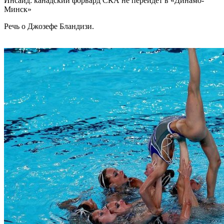
Инсайд: канадский форвард СКА не перейдет в «Динамо-
Минск»
Речь о Джозефе Бландизи.