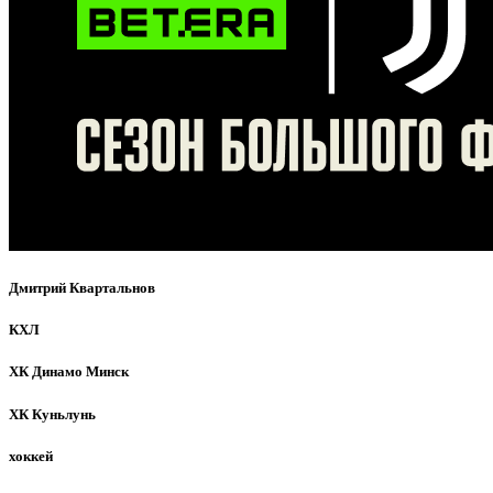
Дмитрий Квартальнов
КХЛ
ХК Динамо Минск
ХК Куньлунь
хоккей