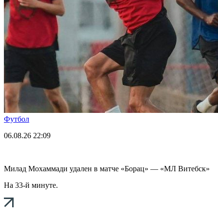
Футбол
06.08.26
22:09
Милад Мохаммади удален в матче «Борац» — «МЛ Витебск»
На 33-й минуте.