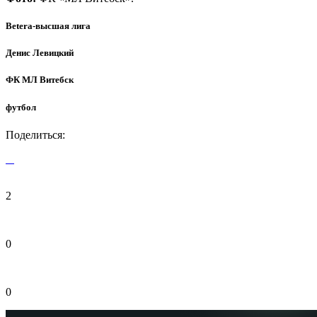
Betera-высшая лига
Денис Левицкий
ФК МЛ Витебск
футбол
Поделиться:
2
0
0