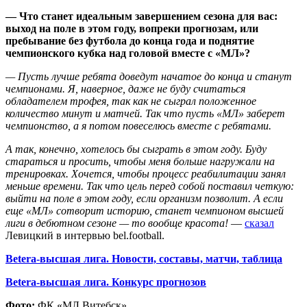
— Что станет идеальным завершением сезона для вас:
выход на поле в этом году, вопреки прогнозам, или
пребывание без футбола до конца года и поднятие
чемпионского кубка над головой вместе с «МЛ»?
— Пусть лучше ребята доведут начатое до конца и станут
чемпионами. Я, наверное, даже не буду считаться
обладателем трофея, так как не сыграл положенное
количество минут и матчей. Так что пусть «МЛ» заберет
чемпионство, а я потом повеселюсь вместе с ребятами.
А так, конечно, хотелось бы сыграть в этом году. Буду
стараться и просить, чтобы меня больше нагружали на
тренировках. Хочется, чтобы процесс реабилитации занял
меньше времени. Так что цель перед собой поставил четкую:
выйти на поле в этом году, если организм позволит. А если
еще «МЛ» сотворит историю, станет чемпионом высшей
лиги в дебютном сезоне — то вообще красота!
—
сказал
Левицкий в интервью bel.football.
Betera-высшая лига. Новости, составы, матчи, таблица
Betera-высшая лига. Конкурс прогнозов
Фото:
ФК «МЛ Витебск».