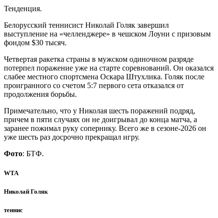
Тенденция.
Белорусский теннисист Николай Голяк завершил
выступление на «челленджере» в чешском Лоуни с призовым
фондом $30 тысяч.
Четвертая ракетка страны в мужском одиночном разряде
потерпел поражение уже на старте соревнований. Он оказался
слабее местного спортсмена Оскара Штухлика. Голяк после
проигранного со счетом 5:7 первого сета отказался от
продолжения борьбы.
Примечательно, что у Николая шесть поражений подряд,
причем в пяти случаях он не доигрывал до конца матча, а
заранее пожимал руку сопернику. Всего же в сезоне-2026 он
уже шесть раз досрочно прекращал игру.
Фото
: БТФ.
WTA
Николай Голяк
теннис