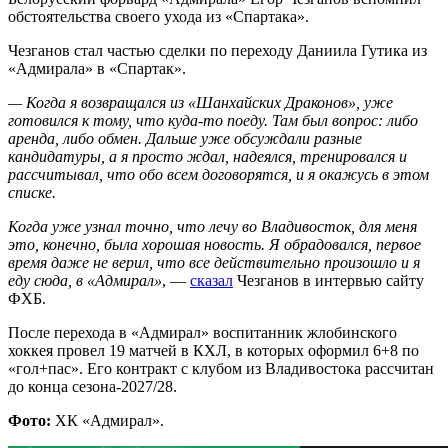
обстоятельства своего ухода из «Спартака».
Чезганов стал частью сделки по переходу Даниила Гутика из
«Адмирала» в «Спартак».
— Когда я возвращался из «Шанхайских Драконов», уже
готовился к тому, что куда-то поеду. Там был вопрос: либо
аренда, либо обмен. Дальше уже обсуждали разные
кандидатуры, а я просто ждал, надеялся, тренировался и
рассчитывал, что обо всем договорятся, и я окажусь в этом
списке.
Когда уже узнал точно, что лечу во Владивосток, для меня
это, конечно, была хорошая новость. Я обрадовался, первое
время даже не верил, что все действительно произошло и я
еду сюда, в «Адмирал»
, —
сказал
Чезганов в интервью сайту
ФХБ.
После перехода в «Адмирал» воспитанник жлобинского
хоккея провел 19 матчей в КХЛ, в которых оформил 6+8 по
«гол+пас». Его контракт с клубом из Владивостока рассчитан
до конца сезона-2027/28.
Фото:
ХК «Адмирал».