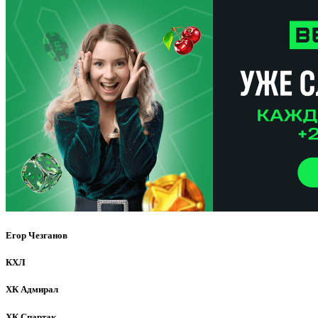
Егор Чезганов
КХЛ
ХК Адмирал
ХК Спартак