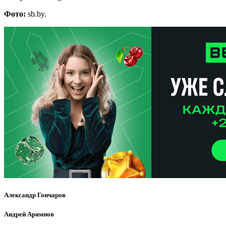
Фото:
sb.by.
Александр Гончаров
Андрей Арямнов