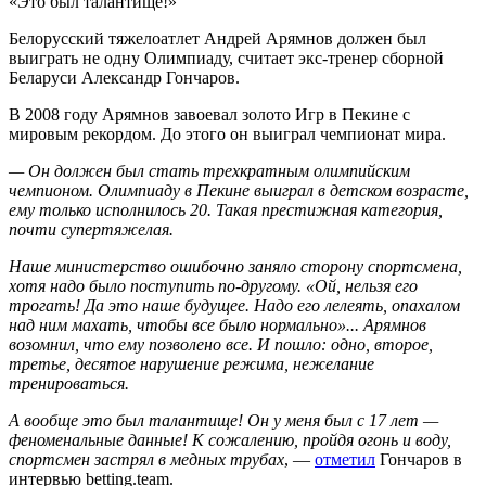
«Это был талантище!»
Белорусский тяжелоатлет Андрей Арямнов должен был
выиграть не одну Олимпиаду, считает экс-тренер сборной
Беларуси Александр Гончаров.
В 2008 году Арямнов завоевал золото Игр в Пекине с
мировым рекордом. До этого он выиграл чемпионат мира.
— Он должен был стать трехкратным олимпийским
чемпионом. Олимпиаду в Пекине выиграл в детском возрасте,
ему только исполнилось 20. Такая престижная категория,
почти супертяжелая.
Наше министерство ошибочно заняло сторону спортсмена,
хотя надо было поступить по-другому. «Ой, нельзя его
трогать! Да это наше будущее. Надо его лелеять, опахалом
над ним махать, чтобы все было нормально»... Арямнов
возомнил, что ему позволено все. И пошло: одно, второе,
третье, десятое нарушение режима, нежелание
тренироваться.
А вообще это был талантище! Он у меня был с 17 лет —
феноменальные данные! К сожалению, пройдя огонь и воду,
спортсмен застрял в медных трубах
, —
отметил
Гончаров в
интервью betting.team.