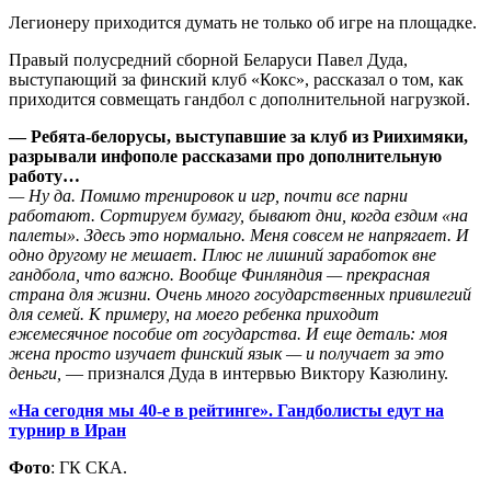
Легионеру приходится думать не только об игре на площадке.
Правый полусредний сборной Беларуси Павел Дуда,
выступающий за финский клуб «Кокс», рассказал о том, как
приходится совмещать гандбол с дополнительной нагрузкой.
— Ребята-белорусы, выступавшие за клуб из Риихимяки,
разрывали инфополе рассказами про дополнительную
работу…
— Ну да. Помимо тренировок и игр, почти все парни
работают. Сортируем бумагу, бывают дни, когда ездим «на
палеты». Здесь это нормально. Меня совсем не напрягает. И
одно другому не мешает. Плюс не лишний заработок вне
гандбола, что важно. Вообще Финляндия — прекрасная
страна для жизни. Очень много государственных привилегий
для семей. К примеру, на моего ребенка приходит
ежемесячное пособие от государства. И еще деталь: моя
жена просто изучает финский язык — и получает за это
деньги,
— признался Дуда в интервью Виктору Казюлину.
«На сегодня мы 40-е в рейтинге». Гандболисты едут на
турнир в Иран
Фото
: ГК СКА.