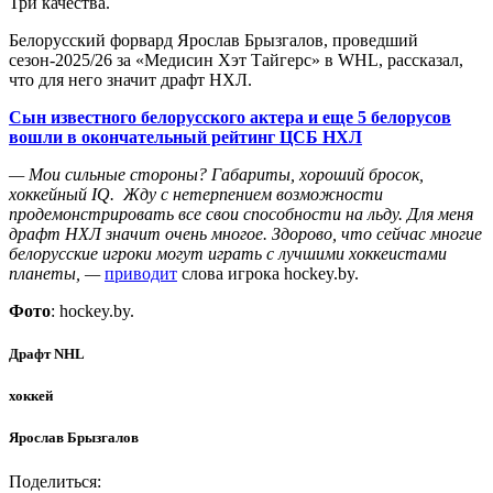
Три качества.
Белорусский форвард Ярослав Брызгалов, проведший
сезон-2025/26 за «Медисин Хэт Тайгерс» в WHL, рассказал,
что для него значит драфт НХЛ.
Сын известного белорусского актера и еще 5 белорусов
вошли в окончательный рейтинг ЦСБ НХЛ
— Мои сильные стороны? Габариты, хороший бросок,
хоккейный IQ. Жду с нетерпением возможности
продемонстрировать все свои способности на льду. Для меня
драфт НХЛ значит очень многое. Здорово, что сейчас многие
белорусские игроки могут играть с лучшими хоккеистами
планеты, —
приводит
слова игрока hоckey.by.
Фото
: hockey.by.
Драфт NHL
хоккей
Ярослав Брызгалов
Поделиться: