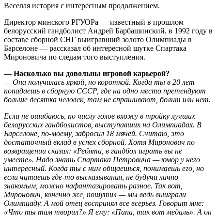
Веселая история с интересным продолжением.
Директор минского РГУОРа — известный в прошлом
белорусский гандболист Андрей Барбашинский, в 1992 году в
составе сборной СНГ выигравший золото Олимпиады в
Барселоне — рассказал об интересной шутке Спартака
Мироновича по следам того выступления.
— Насколько вы довольны игровой карьерой?
— Она получилась яркой, но короткой. Когда ты в 20 лет
попадаешь в сборную СССР, где на одно место претендуют
больше десятка человек, там не спрашивают, болит или нет.
Если не ошибаюсь, по числу голов вхожу в тройку лучших
белорусских гандболистов, выступавших на Олимпиадах. В
Барселоне, по-моему, забросил 18 мячей. Считаю, это
достаточный вклад в успех сборной. Хотя Миронович по
возвращении сказал: «Ребята, в гандбол играть вы не
умеете». Надо знать Спартака Петровича — юмор у него
интересный. Когда ты с ним общаешься, понимаешь его, но
если читаешь где-то высказывания, не будучи лично
знакомым, можно нафантазировать разное. Так вот,
Миронович, конечно же, пошутил — мы ведь выиграли
Олимпиаду. А мой отец воспринял все всерьез. Говорит мне:
«Что ты там творил?» Я ему: «Папа, так вот медаль». А он