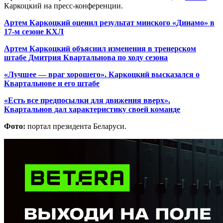
Каркоцкий на пресс-конференции.
Артем Каркоцкий оценил результат минского «Динамо» в
17-м сезоне КХЛ
Артем Каркоцкий объяснил изменения в тренерском
штабе Дмитрия Квартальнова по ходу сезона
«Лучшее — враг хорошего». Каркоцкий высказался о
Квартальнове и его штабе
«Есть все предпосылки для движения вверх».
Квартальнов дал характеристику своей команде
Фото:
портал президента Беларуси.