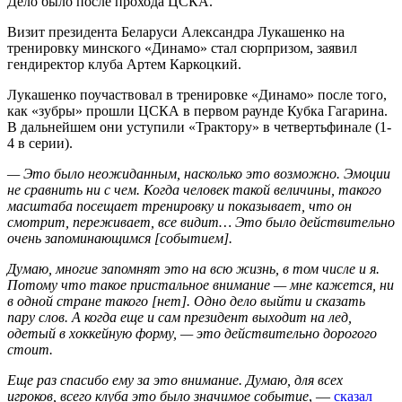
Дело было после прохода ЦСКА.
Визит президента Беларуси Александра Лукашенко на
тренировку минского «Динамо» стал сюрпризом, заявил
гендиректор клуба Артем Каркоцкий.
Лукашенко поучаствовал в тренировке «Динамо» после того,
как «зубры» прошли ЦСКА в первом раунде Кубка Гагарина.
В дальнейшем они уступили «Трактору» в четвертьфинале (1-
4 в серии).
— Это было неожиданным, насколько это возможно. Эмоции
не сравнить ни с чем. Когда человек такой величины, такого
масштаба посещает тренировку и показывает, что он
смотрит, переживает, все видит… Это было действительно
очень запоминающимся [событием].
Думаю, многие запомнят это на всю жизнь, в том числе и я.
Потому что такое пристальное внимание — мне кажется, ни
в одной стране такого [нет]. Одно дело выйти и сказать
пару слов. А когда еще и сам президент выходит на лед,
одетый в хоккейную форму, — это действительно дорогого
стоит.
Еще раз спасибо ему за это внимание. Думаю, для всех
игроков, всего клуба это было значимое событие
, —
сказал