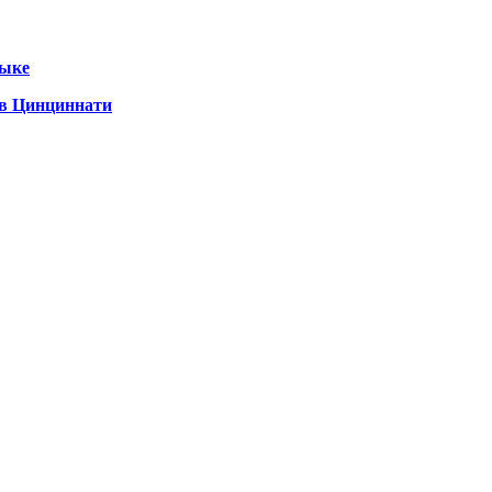
зыке
 в Цинциннати