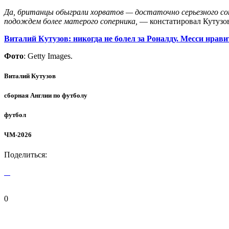
Да, британцы обыграли хорватов — достаточно серьезного сопе
подождем более матерого соперника,
— констатировал Кутузов 
Виталий Кутузов: никогда не болел за Роналду. Месси нрав
Фото
: Getty Images.
Виталий Кутузов
сборная Англии по футболу
футбол
ЧМ-2026
Поделиться:
0