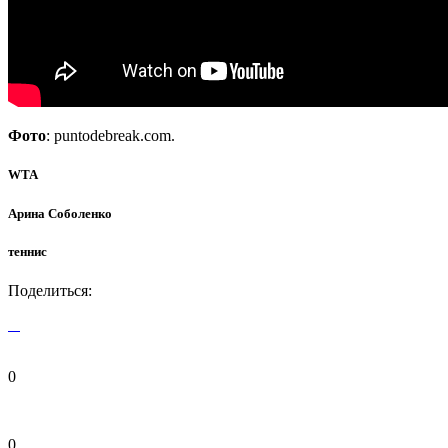
Фото
: puntodebreak.com.
WTA
Арина Соболенко
теннис
Поделиться:
0
0