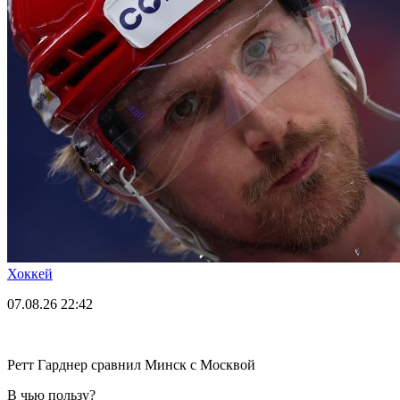
Хоккей
07.08.26
22:42
Ретт Гарднер сравнил Минск с Москвой
В чью пользу?