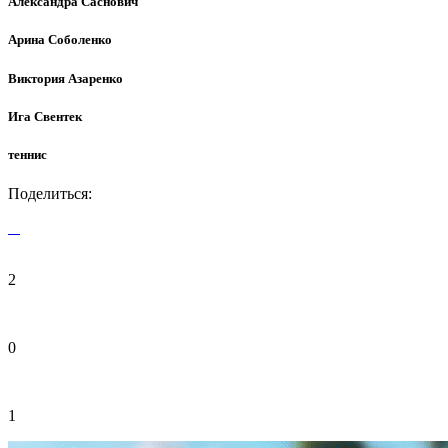
Александра Саснович
Арина Соболенко
Виктория Азаренко
Ига Свентек
теннис
Поделиться:
2
0
1