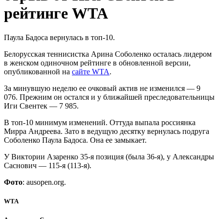
рейтинге WTA
Паула Бадоса вернулась в топ-10.
Белорусская теннисистка Арина Соболенко осталась лидером
в женском одиночном рейтинге в обновленной версии,
опубликованной на
сайте WTA
.
За минувшую неделю ее очковый актив не изменился — 9
076. Прежним он остался и у ближайшей преследовательницы
Иги Свентек — 7 985.
В топ-10 минимум изменений. Оттуда выпала россиянка
Мирра Андреева. Зато в ведущую десятку вернулась подруга
Соболенко Паула Бадоса. Она ее замыкает.
У Виктории Азаренко 35-я позиция (была 36-я), у Александры
Саснович — 115-я (113-я).
Фото
: ausopen.org.
WTA