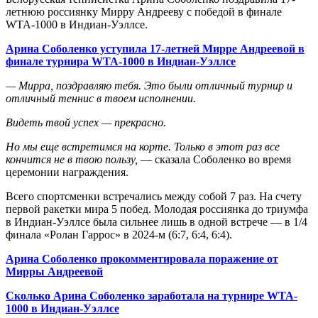
летнюю россиянку Мирру Андрееву с победой в финале
WTA-1000 в Индиан-Уэллсе.
Арина Соболенко уступила 17-летней Мирре Андреевой в
финале турнира WTA-1000 в Индиан-Уэллсе
— Мирра, поздравляю тебя. Это были отличный турнир и
отличный теннис в твоем исполнении.
Видеть твой успех — прекрасно.
Но мы еще встретимся на корте. Только в этот раз все
кончится не в твою пользу,
— сказала Соболенко во время
церемонии награждения.
Всего спортсменки встречались между собой 7 раз. На счету
первой ракетки мира 5 побед. Молодая россиянка до триумфа
в Индиан-Уэллсе была сильнее лишь в одной встрече — в 1/4
финала «Ролан Гаррос» в 2024-м (6:7, 6:4, 6:4).
Арина Соболенко прокомментировала поражение от
Мирры Андреевой
Сколько Арина Соболенко заработала на турнире WTA-
1000 в Индиан-Уэллсе