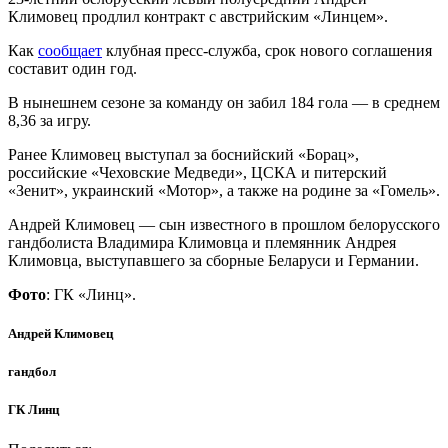
Климовец продлил контракт с австрийским «Линцем».
Как
сообщает
клубная пресс-служба, срок нового соглашения
составит один год.
В нынешнем сезоне за команду он забил 184 гола — в среднем
8,36 за игру.
Ранее Климовец выступал за боснийский «Борац»,
российские «Чеховские Медведи», ЦСКА и питерский
«Зенит», украинский «Мотор», а также на родине за «Гомель».
Андрей Климовец — сын известного в прошлом белорусского
гандболиста Владимира Климовца и племянник Андрея
Климовца, выступавшего за сборные Беларуси и Германии.
Фото
: ГК «Линц».
Андрей Климовец
гандбол
ГК Линц