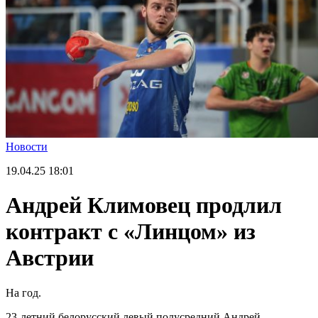
Новости
19.04.25
18:01
Андрей Климовец продлил
контракт с «Линцом» из
Австрии
На год.
23-летний белорусский левый полусредний Андрей