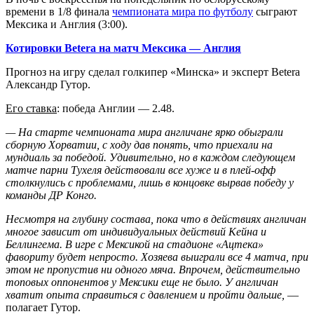
времени в 1/8 финала
чемпионата мира по футболу
сыграют
Мексика и Англия (3:00).
Котировки Betera на матч Мексика — Англия
Прогноз на игру сделал голкипер «Минска» и эксперт Betera
Александр Гутор.
Его ставка
: победа Англии — 2.48.
— На старте чемпионата мира англичане ярко обыграли
сборную Хорватии, с ходу дав понять, что приехали на
мундиаль за победой. Удивительно, но в каждом следующем
матче парни Тухеля действовали все хуже и в плей-офф
столкнулись с проблемами, лишь в концовке вырвав победу у
команды ДР Конго.
Несмотря на глубину состава, пока что в действиях англичан
многое зависит от индивидуальных действий Кейна и
Беллингема. В игре с Мексикой на стадионе «Ацтека»
фавориту будет непросто. Хозяева выиграли все 4 матча, при
этом не пропустив ни одного мяча. Впрочем, действительно
топовых оппонентов у Мексики еще не было. У англичан
хватит опыта справиться с давлением и пройти дальше,
—
полагает Гутор.