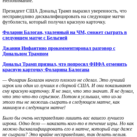
Непонимание.
Президент США Дональд Трамп выразил уверенность, что
несправедливо дисквалифицировать на следующие матчи
футболиста, который получил красную карточку.
Фоларин Балоган, удаленный на ЧМ, сможет сыграть в
следующем матче с Бельгией
Джанни Инфантино прокомментировал разговор с
Дональдом Трампом
Дональд Трамп признал, что попросил ФИФА отменить
красную карточку Фоларина Балогана
— Фоларин Болаган ничего плохого не сделал. Это лучший
игрок или один из лучших в сборной США. И они показывают
ему красную карточку. Я не знал, что это значит. Я не думал,
что это что-то серьезное. Потом я услышал, что из-за
этого ты не можешь сыграть в следующем матче, как
минимум в следующем матче!
Было бы очень несправедливо лишить вас вашего лучшего
игрока. Одно дело — наказать кого-то в течение игры. Но как
можно дисквалифицировать его в матче, который еще даже
не сыграли? Это крайне несправедливо, так делать нельзя.