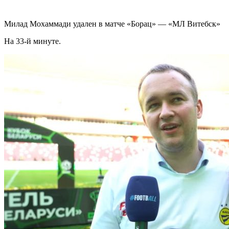
Милад Мохаммади удален в матче «Борац» — «МЛ Витебск»
На 33-й минуте.