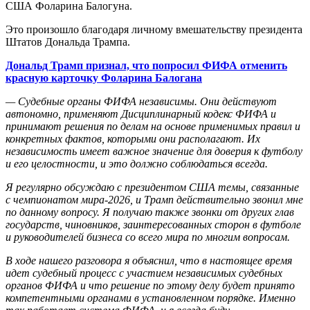
США Фоларина Балогуна.
Это произошло благодаря личному вмешательству президента
Штатов Дональда Трампа.
Дональд Трамп признал, что попросил ФИФА отменить
красную карточку Фоларина Балогана
— Судебные органы ФИФА независимы. Они действуют
автономно, применяют Дисциплинарный кодекс ФИФА и
принимают решения по делам на основе применимых правил и
конкретных фактов, которыми они располагают. Их
независимость имеет важное значение для доверия к футболу
и его целостности, и это должно соблюдаться всегда.
Я регулярно обсуждаю с президентом США темы, связанные
с чемпионатом мира-2026, и Трамп действительно звонил мне
по данному вопросу. Я получаю также звонки от других глав
государств, чиновников, заинтересованных сторон в футболе
и руководителей бизнеса со всего мира по многим вопросам.
В ходе нашего разговора я объяснил, что в настоящее время
идет судебный процесс с участием независимых судебных
органов ФИФА и что решение по этому делу будет принято
компетентными органами в установленном порядке. Именно