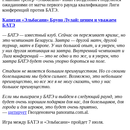
ожиданиями от матча первого раунда квалификации Лиги
конференций против БАТЭ.
Капитан «Эльбасани» Бруно Лулай: ценим и уважаем
БАТЭ
— БАТЭ — известный клуб. Сейчас он переживает кризис, но
это чемпионат Беларуси. Завтра — другой матч, другой
турнир, матч в Европе. У них большой опыт, и я уверен, что
у них другая мотивация на завтра. Внутренний чемпионат и
Лига конференций — это не одно и то же, и я уверен, что
завтра БАТЭ будет очень упорно бороться на поле.
Стадион не является большим преимуществом. Но со своими
болельщиками мы будем сильнее. Возможно, это небольшое
преимущество, но все же я не могу сказать, что у нас
большое преимущество.
Если мы выиграем у БАТЭ и выйдем в следующий раунд, это
будет очень хорошим подарком для нас, для болельщиков, для
города и для игроков, это будет очень приятно
,
—
цитирует
Гвозденовича panorama.com.al.
Игра между БАТЭ и «Эльбасани» пройдет 7 июля.