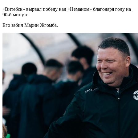
«Витебск» вырвал победу над «Неманом» благодаря голу на
90-й минуте
Его забил Марин Жгомба.