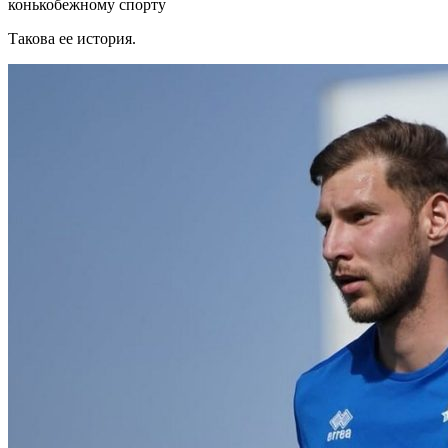
конькобежному спорту
Такова ее история.