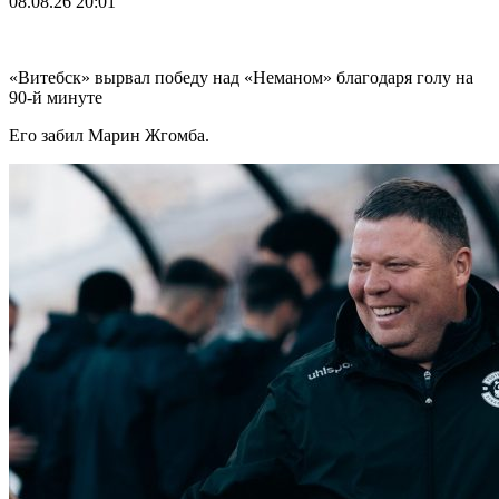
08.08.26
20:01
«Витебск» вырвал победу над «Неманом» благодаря голу на
90-й минуте
Его забил Марин Жгомба.