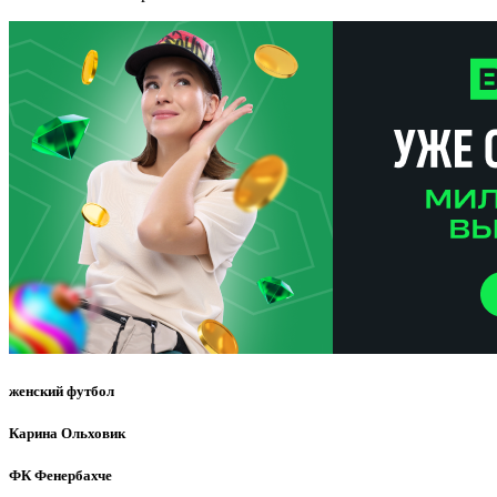
женский футбол
Карина Ольховик
ФК Фенербахче