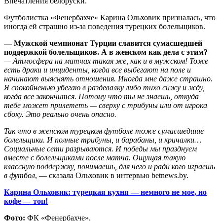
Впечатления белоруски.
Футболистка «Фенербахче» Карина Ольховик призналась, что
иногда ей страшно из-за поведения турецких болельщиков.
— Мужской чемпионат Турции славится сумасшедшей
поддержкой болельщиков. А в женском как дела с этим?
— Атмосфера на матчах такая же, как и в мужском! Тоже
есть драки и инциденты, когда все выбегают на поле и
начинают выяснять отношения. Иногда мне даже страшно.
Я спокойненько убегаю в раздевалку либо тихо сижу и жду,
когда все закончится. Потому что ты не знаешь, откуда
тебе может прилететь — сверху с трибуны или от игрока
сбоку. Это реально очень опасно.
Так что в женском турецком футболе тоже сумасшедшие
болельщики. И полные трибуны, и барабаны, и кричалки…
Социальные сети разрываются. И победы мы празднуем
вместе с болельщиками после матча. Ощущая такую
классную поддержку, понимаешь, для чего и ради кого играешь
в футбол
, — сказала Ольховик в интервью betnews.by.
Карина Ольховик: турецкая кухня — немного не мое, но
кофе — топ!
Фото:
ФК «Фенербахче».