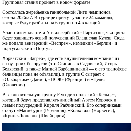
Групповая стадия пройдет в новом формате.
Состоялась жеребьевка гандбольной Лиги чемпионов
сезона-2026/27. В турнире примут участие 24 команды,
которые будут разбиты на 6 групп по 4 в каждой.
Участником квартета А стал сербский «Партизан», чьи цвета
будет защищать левый полусредний Владислав Кулеш. Сюда
же попали венгерский «Веспрем», немецкий «Берлин» и
португальский «Порту».
Хорватский «Загреб», где есть внушительная компания из
сразу троих белорусов (это Станислав Садовский, Игорь
Белявский, а также Матвей Барбашинский — о его трансфере
балканцы пока не объявили), в группе С сыграет с
«Ольборгом» (Дания), «ПСЖ» (Франция) и «Целе»
(Словения).
В заключительную группу F угодил польский «Кельце»,
который будут представлять линейный Артем Королек и
левый полусредний Кирилл Рабчинский. Его соперниками
станут «Магдебург» (Германия), «Кольстад» (Норвегия),
«Кринс-Люцерн» (Швейцария).