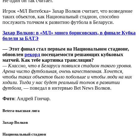
Не один он так считает.
Игрок «МЛ Витебска» Захар Волков считает, что возведение
таких объектов, как Национальный стадион, способно
послужить толчком к развитию футбола в Беларуси.
Захар Волков: в «МЛ» много борисовских, в финале Кубка
болели за БАТЭ
— Этот финал стал первым на Национальном стадионе,
обновлен
рекорд
посещаемости решающих кубковых
матчей. Как тебе картинка трансляции?
— Классно, что в Беларуси появился стадион такого уровня.
Арена чисто футбольная, очень качественная. Хочется,
чтобы таких объектов было побольше и чтобы люди на них
ходили. Тогда у нас будет реальный толчок в развитии
футбола,
— поведал в интервью Bet News Волков.
Фото
: Андрей Гончар.
Betera-высшая лига
Захар Волков
Национальный стадион