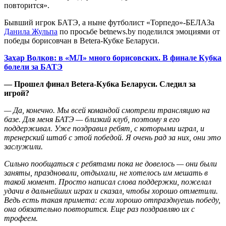
повторится».
Бывший игрок БАТЭ, а ныне футболист «Торпедо»-БЕЛАЗа
Данила Жульпа
по просьбе betnews.by поделился эмоциями от
победы борисовчан в Betera-Кубке Беларуси.
Захар Волков: в «МЛ» много борисовских. В финале Кубка
болели за БАТЭ
— Прошел финал Betera-Кубка Беларуси. Следил за
игрой?
— Да, конечно. Мы всей командой смотрели трансляцию на
базе. Для меня БАТЭ — близкий клуб, поэтому я его
поддерживал. Уже поздравил ребят, с которыми играл, и
тренерский штаб с этой победой. Я очень рад за них, они это
заслужили.
Сильно пообщаться с ребятами пока не довелось — они были
заняты, праздновали, отдыхали, не хотелось им мешать в
такой момент. Просто написал слова поддержки, пожелал
удачи в дальнейших играх и сказал, чтобы хорошо отметили.
Ведь есть такая примета: если хорошо отпразднуешь победу,
она обязательно повторится. Еще раз поздравляю их с
трофеем.