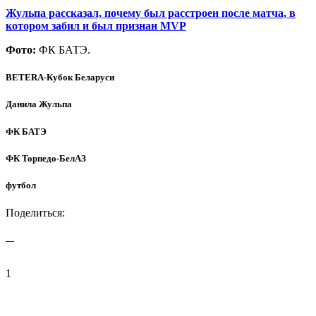
Жульпа рассказал, почему был расстроен после матча, в
котором забил и был признан
MVP
Фото:
ФК БАТЭ.
BETERA-Кубок Беларуси
Данила Жульпа
ФК БАТЭ
ФК Торпедо-БелАЗ
футбол
Поделиться:
1