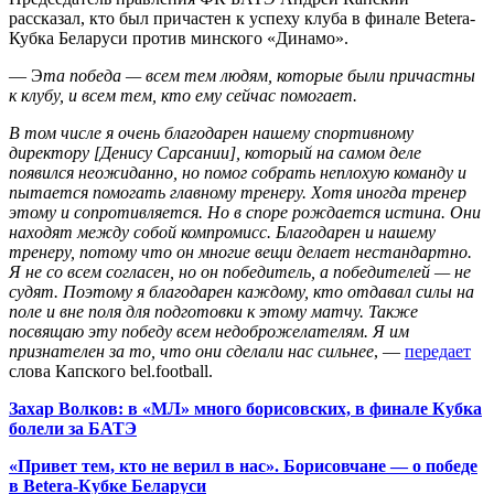
рассказал, кто был причастен к успеху клуба в финале Betera-
Кубка Беларуси против минского «Динамо».
— Э
та победа — всем тем людям, которые были причастны
к клубу, и всем тем, кто ему сейчас помогает.
В том числе я очень благодарен нашему спортивному
директору
[Денису Сарсании]
, который на самом деле
появился неожиданно, но помог собрать неплохую команду и
пытается помогать главному тренеру. Хотя иногда тренер
этому и сопротивляется. Но в споре рождается истина. Они
находят между собой компромисс. Благодарен и нашему
тренеру, потому что он многие вещи делает нестандартно.
Я не со всем согласен, но он победитель, а победителей — не
судят. Поэтому я благодарен каждому, кто отдавал силы на
поле и вне поля для подготовки к этому матчу. Также
посвящаю эту победу всем недоброжелателям. Я им
признателен за то, что они сделали нас сильнее
, —
передает
слова Капского bel.football.
Захар Волков: в «МЛ» много борисовских, в финале Кубка
болели за БАТЭ
«Привет тем, кто не верил в нас». Борисовчане — о победе
в
Betera
-Кубке Беларуси