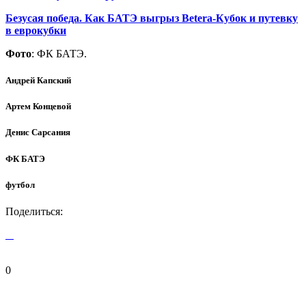
Безусая победа. Как БАТЭ выгрыз Betera-Кубок и путевку
в еврокубки
Фото
: ФК БАТЭ.
Андрей Капский
Артем Концевой
Денис Сарсания
ФК БАТЭ
футбол
Поделиться:
0