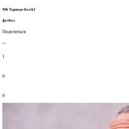
ФК Торпедо-БелАЗ
футбол
Поделиться:
1
0
0