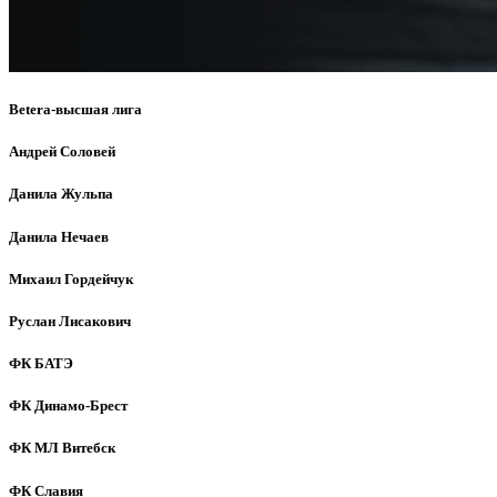
Betera-высшая лига
Андрей Соловей
Данила Жульпа
Данила Нечаев
Михаил Гордейчук
Руслан Лисакович
ФК БАТЭ
ФК Динамо-Брест
ФК МЛ Витебск
ФК Славия