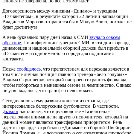
Эпопея не завершена, но все к этому идет.
Договоренность между минским «Динамо» и турецким
«Газиантепом», в результате которой 22-летний нападающий
Владислав Морозов отправился бы в Малую Азию, похоже, не
будет достигнута.
А ведь буквально пару дней назад в СМИ
звучало совсем
обратное.
По информации турецких СМИ, в эти дни форвард
динамовцев и национальной сборной должен был прибыть в
«Газиантеп» из одноименного города для подписания
контракта.
Позже
сообщалось
, что препятствием для перехода является в
том числе личная позиция главного тренера «бело-голубых»
Вадима Скрипченко, который настроен сохранить форварда,
чтобы побороться в нынешнем сезоне за чемпионство. Однако
не утверждалось, что трансфер невозможен.
Сегодня вновь тему развили коллеги из страны, где
интересовались белорусским футболистом. В частности,
gazispor
настаивает, что в руководстве «Газиантепа»
переключили внимание на другого исполнителя, который на
данный момент является трансферным приоритетом. Речь
идет о форварде загребского «Динамо» и сборной Швейцарии
Йосипа Дрмича.
«...в переговорах о его возможном трансфере