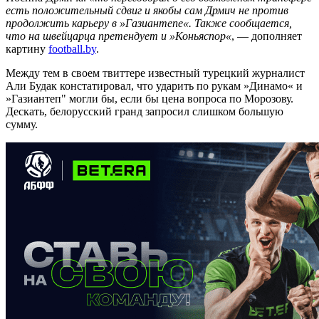
есть положительный сдвиг и якобы сам Дрмич не против
продолжить карьеру в »Газиантепе«. Также сообщается,
что на швейцарца претендует и »Коньяспор«
, — дополняет
картину
football.by
.
Между тем в своем твиттере известный турецкий журналист
Али Будак констатировал, что ударить по рукам »Динамо« и
»Газиантеп" могли бы, если бы цена вопроса по Морозову.
Дескать, белорусский гранд запросил слишком большую
сумму.