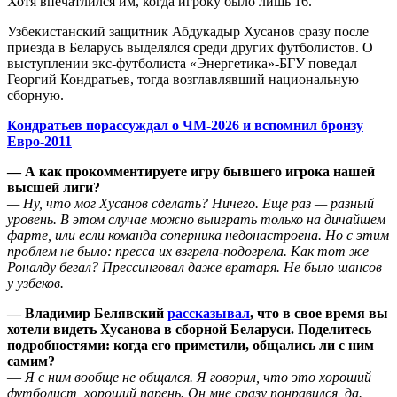
Хотя впечатлился им, когда игроку было лишь 16.
Узбекистанский защитник Абдукадыр Хусанов сразу после
приезда в Беларусь выделялся среди других футболистов. О
выступлении экс-футболиста «Энергетика»-БГУ поведал
Георгий Кондратьев, тогда возглавлявший национальную
сборную.
Кондратьев порассуждал о ЧМ-2026 и вспомнил бронзу
Евро-2011
— А как прокомментируете игру бывшего игрока нашей
высшей лиги?
— Ну, что мог Хусанов сделать? Ничего. Еще раз — разный
уровень. В этом случае можно выиграть только на дичайшем
фарте, или если команда соперника недонастроена. Но с этим
проблем не было: пресса их взгрела-подогрела. Как тот же
Роналду бегал? Прессинговал даже вратаря. Не было шансов
у узбеков.
— Владимир Белявский
рассказывал
, что в свое время вы
хотели видеть Хусанова в сборной Беларуси. Поделитесь
подробностями: когда его приметили, общались ли с ним
самим?
—
Я с ним вообще не общался. Я говорил, что это хороший
футболист, хороший парень. Он мне сразу понравился, да.