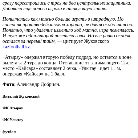
сразу перестроились с трех на два центральных защитника.
Добавили еще одного игрока в атакующую линию.
Попытались как можно больше играть в штрафную. Но
соперник противодействовал хорошо, не давая особо шансов.
Понятно, что удаление изменило ход матча, игра поменялась.
И тут же один-второй полетели голы. Но все равно осадок
остался за первый тайм,
— цитирует Жуковского
kazfootball.kz.
«Атырау» одержал вторую победу подряд, но остается в зоне
вылета за 2 тура до конца. Отставание от занимающего 12-е
место «Кайсара» составляет 2 очка. «Улытау» идет 11-м,
опережая «Кайсар» на 1 балл.
Фото
: Александр Добриян.
Виталий Жуковский
ФК Атырау
ФК Улытау
футбол