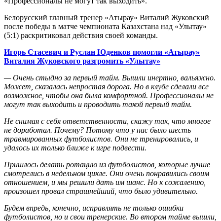
«Профессионалы не могут так выходить».
Белорусский главный тренер «Атырау» Виталий Жуковский
после победы в матче чемпионата Казахстана над «Улытау»
(5:1) раскритиковал действия своей команды.
Игорь Стасевич и Руслан Юденков помогли «Атырау»
Виталия Жуковского разгромить «Улытау»
— Очень стыдно за первый тайм. Вышли инертно, вальяжно.
Может, сказалась непростая дорога. Но в клубе сделали все
возможное, чтобы она была комфортной. Профессионалы не
могут так выходить и проводить такой первый тайм.
Не снимая с себя ответственности, скажу так, что многое
не доработал. Почему? Потому что у нас было шесть
травмированных футболистов. Они не тренировались, и
удалось их только ближе к игре подвести.
Пришлось делать ротацию из футболистов, которые лучше
смотрелись в недельном цикле. Они очень понравились своим
отношением, и мы решили дать им шанс. Но к сожалению,
произошел провал страшнейший, что было удивительно.
Будем впредь, конечно, исправлять не только ошибки
футболистов, но и свои тренерские. Во втором тайме вышли,