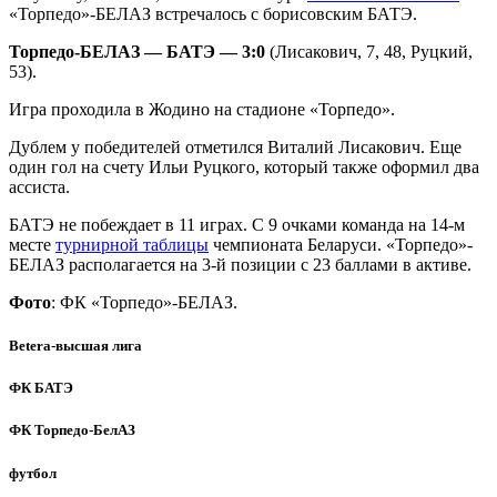
«Торпедо»-БЕЛАЗ встречалось с борисовским БАТЭ.
Торпедо-БЕЛАЗ — БАТЭ — 3:0
(Лисакович, 7, 48, Руцкий,
53).
Игра проходила в Жодино на стадионе «Торпедо».
Дублем у победителей отметился Виталий Лисакович. Еще
один гол на счету Ильи Руцкого, который также оформил два
ассиста.
БАТЭ не побеждает в 11 играх. С 9 очками команда на 14-м
месте
турнирной таблицы
чемпионата Беларуси. «Торпедо»-
БЕЛАЗ располагается на 3-й позиции с 23 баллами в активе.
Фото
: ФК «Торпедо»-БЕЛАЗ.
Betera-высшая лига
ФК БАТЭ
ФК Торпедо-БелАЗ
футбол