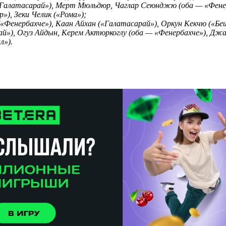
Галатасарай»), Мерт Мюльдюр, Чаглар Сеюнджю (оба — «Фенерб
»), Зеки Челик («Рома»);
«Фенербахче»), Каан Айхан («Галатасарай»), Оркун Кекчю («Б
»), Огуз Айдын, Керем Актюркоглу (оба — «Фенербахче»), Джа
л»).