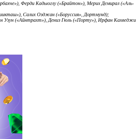
ахче»), Ферди Кадыоглу («Брайтон»), Мерих Демирал («Аль-
ешикташ»), Салих Озджан («Боруссия», Дортмунд);
н Узун («Айнтрахт»), Дениз Гюль («Порту»), Ирфан Кахведжи