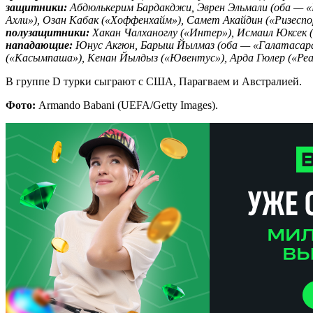
защитники:
Абдюлькерим Бардакджи, Эврен Эльмали (оба — «
Ахли»), Озан Кабак («Хоффенхайм»), Самет Акайдин («Ризеспор
полузащитники:
Хакан Чалханоглу («Интер»), Исмаил Юксек (
нападающие:
Юнус Акгюн, Барыш Йылмаз (оба — «Галатасарай
(«Касымпаша»), Кенан Йылдыз («Ювентус»), Арда Гюлер («Реа
В группе D турки сыграют с США, Парагваем и Австралией.
Фото:
Armando Babani (UEFA/Getty Images).