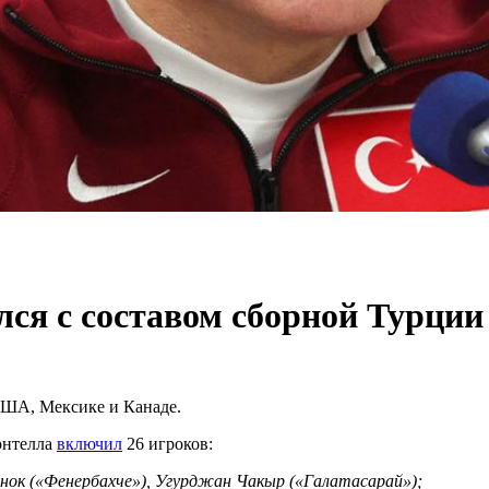
ся с составом сборной Турции
США, Мексике и Канаде.
онтелла
включил
26 игроков:
к («Фенербахче»), Угурджан Чакыр («Галатасарай»);