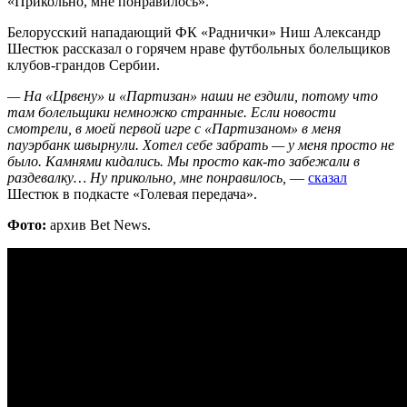
«Прикольно, мне понравилось».
Белорусский нападающий ФК «Раднички» Ниш Александр
Шестюк рассказал о горячем нраве футбольных болельщиков
клубов-грандов Сербии.
— На «Црвену» и «Партизан» наши не ездили, потому что
там болельщики немножко странные. Если новости
смотрели, в моей первой игре с «Партизаном» в меня
пауэрбанк швырнули. Хотел себе забрать — у меня просто не
было. Камнями кидались. Мы просто как-то забежали в
раздевалку… Ну прикольно, мне понравилось,
—
сказал
Шестюк в подкасте «Голевая передача».
Фото:
архив Bet News.