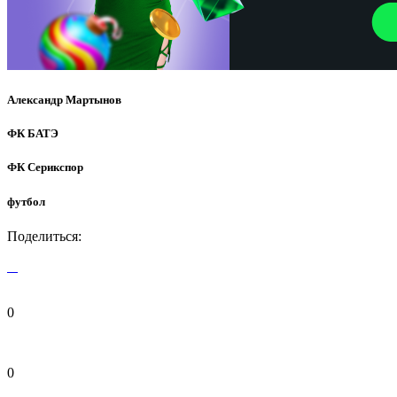
Александр Мартынов
ФК БАТЭ
ФК Серикспор
футбол
Поделиться:
0
0