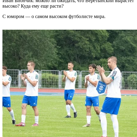
Иван Биончик: можно ли ожидать, что Веретынский вырастет
высоко? Куда ему еще расти?
С юмором — о самом высоком футболисте мира.