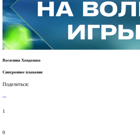
Василина Хондошко
Синхронное плавание
Поделиться:
1
0