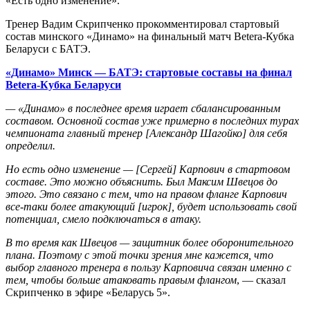
«Есть одно изменение».
Тренер Вадим Скрипченко прокомментировал стартовый
состав минского «Динамо» на финальный матч Betera-Кубка
Беларуси с БАТЭ.
«Динамо» Минск — БАТЭ: стартовые составы на финал
Betera
-Кубка Беларуси
— «Динамо» в последнее время играет сбалансированным
составом. Основной состав уже примерно в последних турах
чемпионата главный тренер [Александр Шагойко] для себя
определил.
Но есть одно изменение — [Сергей] Карпович в стартовом
составе. Это можно объя
c
нить. Был Максим Швецов до
этого. Это связано с тем, что на правом фланге Карпович
все-таки более атакующий [игрок], будет использовать свой
потенциал, смело подключаться в атаку.
В то время как Швецов — защитник более оборонительного
плана. Поэтому с этой точки зрения мне кажется, что
выбор главного тренера в пользу Карповича связан именно с
тем, чтобы больше атаковать правым флангом
, — сказал
Скрипченко в эфире «Беларусь 5».