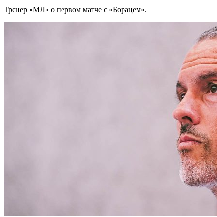
Тренер «МЛ» о первом матче с «Борацем».